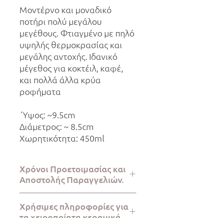
Μοντέρνο και μοναδικό
ποτήρι πολύ μεγάλου
μεγέθους. Φτιαγμένο με πηλό
υψηλής θερμοκρασίας και
μεγάλης αντοχής. Ιδανικό
μέγεθος για κοκτέιλ, καφέ,
και πολλά άλλα κρύα
ροφήματα
΄Υψος: ~9.5cm
Διάμετρος: ~ 8.5cm
Χωρητικότητα: 450ml
Χρόνοι Προετοιμασίας και
Αποστολής Παραγγελιών.
Η προετοιμασία της παραγγελίας
Χρήσιμες πληροφορίες για
απαιτεί 2-5 εργάσιμες ημέρες, ενώ η
τα χειροποίητα κεραμικά.