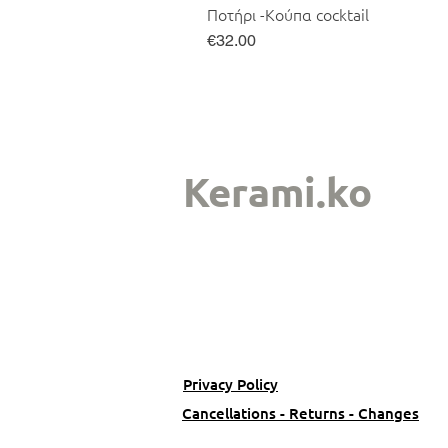
Ποτήρι -Κούπα cocktail
Price
€32.00
Kerami.ko
Privacy Policy
Cancellations - Returns - Changes