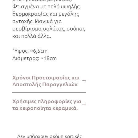
Φτιαγμένα με πηλό υψηλής
θερμοκρασίας και μεγάλης
αντοχής. Ιδανικά για
σερβίρισμα σαλάτας, σούπας
και πολλά άλλα.
΄Υψος: ~6,5cm
Διάμετρος: ~18cm
Χρόνοι Προετοιμασίας και
Αποστολής Παραγγελιών.
Η προετοιμασία της παραγγελίας
Χρήσιμες πληροφορίες για
απαιτεί 2-5 εργάσιμες ημέρες, ενώ η
τα χειροποίητα κεραμικά.
αποστολή μέσω ELTA Courier ή
BoxNow πραγματοποιείται εντός 1-7
Όλα τα κομμάτια Kerami.ko είναι
εργάσιμων ημερών.
φτιαγμένα στο χέρι με μεγάλη
προσοχή στο στούντιο Kerami.ko στην
Δεν υπάρχουν ακόμη κριτικές