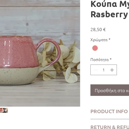
Κούπα My
Rasberry 
Τιμή
28,50 €
Χρώματα
*
Ποσότητα
*
Προσθήκη στο κ
PRODUCT INFO
RETURN & REF