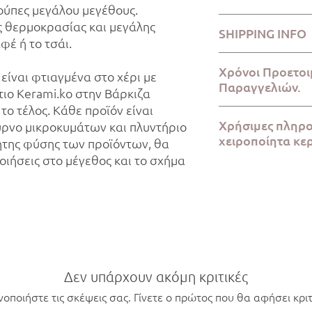
ούπες μεγάλου μεγέθους.
I’m a Return and Refun
ς θερμοκρασίας και μεγάλης
SHIPPING INFO
your customers know w
αφέ ή το τσάι.
dissatisfied with thei
refund or exchange pol
Χρόνοι Προετοι
είναι φτιαγμένα στο χέρι με
reassure your custome
Παραγγελιών.
ιο Kerami.ko στην Βάρκιζα
confidence.
το τέλος. Κάθε προϊόν είναι
Η προετοιμασία της π
Χρήσιμες πληρο
ύρνο μικροκυμάτων και πλυντήριο
ημέρες, ενώ η αποστ
χειροποίητα κε
ητης φύσης των προϊόντων, θα
πραγματοποιείται εν
ιήσεις στο μέγεθος και το σχήμα
Όλα τα κομμάτια Kera
μεγάλη προσοχή στο 
Αττικής από την αρχή 
κατάλληλο για φαγητ
πλυντήριο πιάτων. Λ
προϊόντων, θα υπάρξ
μέγεθος και το σχήμα
Δεν υπάρχουν ακόμη κριτικές
νοποιήστε τις σκέψεις σας. Γίνετε ο πρώτος που θα αφήσει κριτ