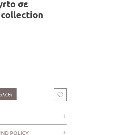
rto σε
collection
αλάθι
UND POLICY