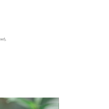
ική.
LIMITED COLLECTION