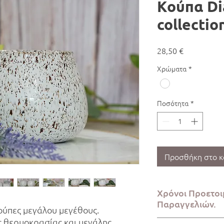
Κούπα Di
collectio
Τιμή
28,50 €
Χρώματα
*
Ποσότητα
*
Προσθήκη στο κ
Χρόνοι Προετοι
Παραγγελιών.
ούπες μεγάλου μεγέθους.
ς θερμοκρασίας και μεγάλης
Η προετοιμασία της π