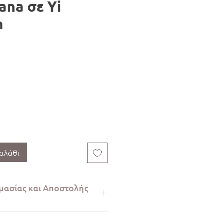
ana σε Yi
n
αλάθι
μασίας και Αποστολής
αραγγελίας απαιτεί 2-5 εργάσιμες