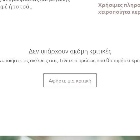
Χρήσιμες πληρο
αφέ ή το τσάι.
ημέρες, ενώ η αποστ
χειροποίητα κε
πραγματοποιείται εν
Όλα τα κομμάτια Kera
μεγάλη προσοχή στο 
Αττικής από την αρχή 
κατάλληλο για φαγητ
πλυντήριο πιάτων. Λ
Δεν υπάρχουν ακόμη κριτικές
προϊόντων, θα υπάρξ
νοποιήστε τις σκέψεις σας. Γίνετε ο πρώτος που θα αφήσει κριτ
μέγεθος και το σχήμα
Αφήστε μια κριτική