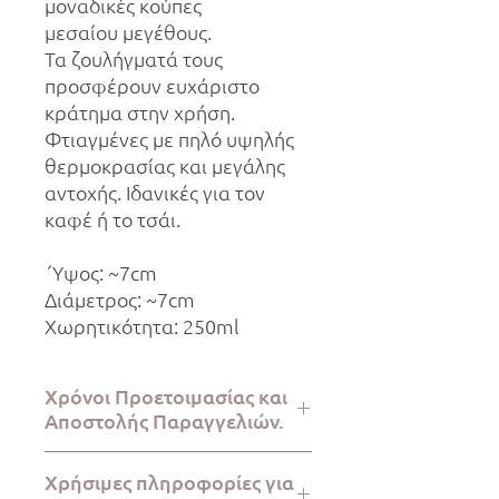
μοναδικές κούπες
μεσαίου μεγέθους.
Τα ζουλήγματά τους
προσφέρουν ευχάριστο
κράτημα στην χρήση.
Φτιαγμένες με πηλό υψηλής
θερμοκρασίας και μεγάλης
αντοχής. Ιδανικές για τον
καφέ ή το τσάι.
΄Υψος: ~7cm
Διάμετρος: ~7cm
Χωρητικότητα: 250ml
Χρόνοι Προετοιμασίας και
Αποστολής Παραγγελιών.
Η προετοιμασία της παραγγελίας
Χρήσιμες πληροφορίες για
απαιτεί 2-5 εργάσιμες ημέρες, ενώ η