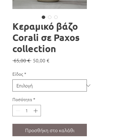
Κεραμικό βάζο
Corali σε Paxos
collection
Κανονική
Τιμή
 65,00 € 
50,00 €
τιμή
Έκπτωσης
Είδος
*
Ποσότητα
*
Προσθήκη στο καλάθι